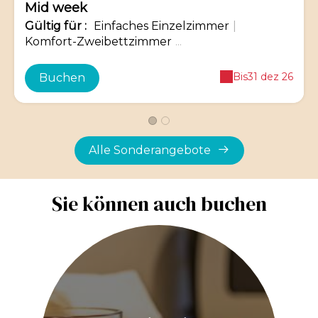
Mid week
Gültig
für
:
Einfaches Einzelzimmer
|
Komfort-Zweibettzimmer
...
Bis
31 dez 26
Buchen
Alle Sonderangebote
Sie können auch buchen