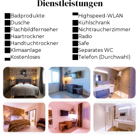
Dienstleistungen
Badprodukte
Highspeed-WLAN
Dusche
Kühlschrank
Flachbildfernseher
Nichtraucherzimmer
Haartrockner
Radio
Handtuchtrockner
Safe
Klimaanlage
Separates WC
Kostenloses
Telefon (Durchwahl)