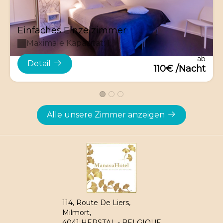
Einfaches Einzelzimmer
Maximale Kapazität: 1
ab
Detail
110€ /Nacht
Alle unsere Zimmer anzeigen
114, Route De Liers,
Milmort,
4041 HERSTAL - BELGIQUE