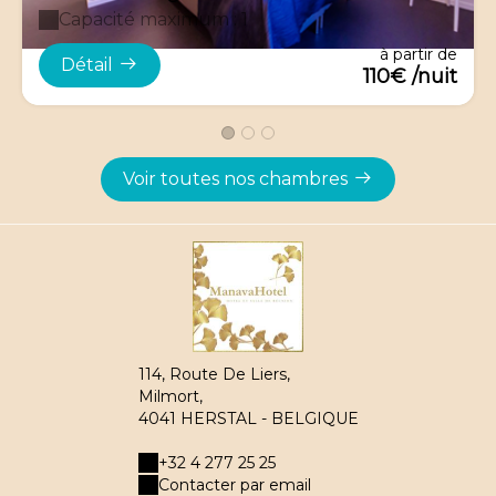
Capacité maximum : 1
à partir de
Détail
110€ /nuit
Voir toutes nos chambres
114, Route De Liers,
Milmort,
4041 HERSTAL - BELGIQUE
+32 4 277 25 25
Contacter par email