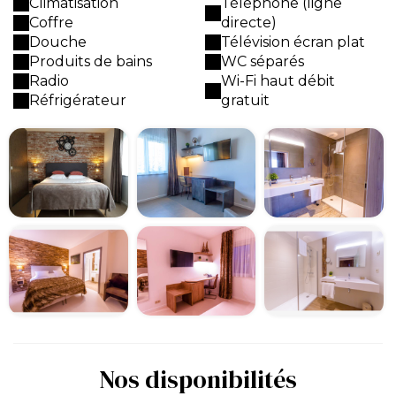
Climatisation
Téléphone (ligne
Coffre
directe)
Douche
Télévision écran plat
Produits de bains
WC séparés
Radio
Wi-Fi haut débit
Réfrigérateur
gratuit
Nos disponibilités